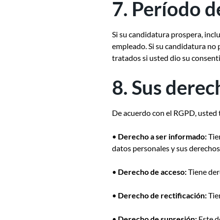
7. Período 
Si su candidatura prospera, inc
empleado. Si su candidatura no 
tratados si usted dio su consent
8. Sus derec
De acuerdo con el RGPD, usted t
•
Derecho a ser informado:
Tie
datos personales y sus derechos
•
Derecho de acceso:
Tiene der
•
Derecho de rectificación:
Tie
•
Derecho de supresión:
Este d